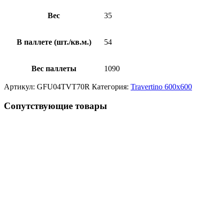
Вес
35
В паллете (шт./кв.м.)
54
Вес паллеты
1090
Артикул:
GFU04TVT70R
Категория:
Travertino 600x600
Сопутствующие товары