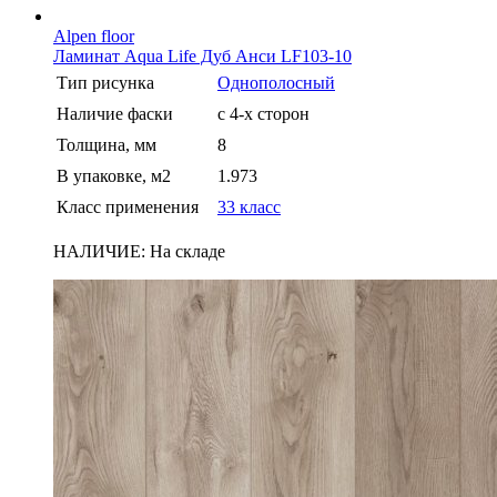
Alpen floor
Ламинат Aqua Life Дуб Анси LF103-10
Тип рисунка
Однополосный
Наличие фаски
с 4-х сторон
Толщина, мм
8
В упаковке, м2
1.973
Класс применения
33 класс
НАЛИЧИЕ:
На складе