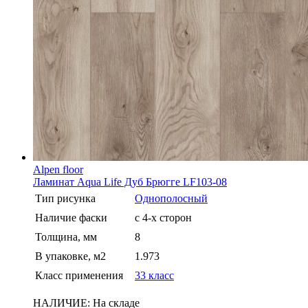
Alpen floor
Ламинат Aqua Life Дуб Брюгге LF103-08
Тип рисунка
Однополосный
Наличие фаски
с 4-х сторон
Толщина, мм
8
В упаковке, м2
1.973
Класс применения
33 класс
НАЛИЧИЕ:
На складе