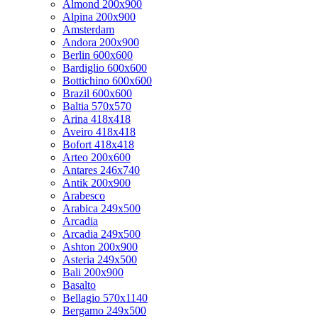
Almond 200x900
Alpina 200x900
Amsterdam
Andora 200x900
Berlin 600x600
Bardiglio 600x600
Bottichino 600x600
Brazil 600x600
Baltia 570x570
Arina 418x418
Aveiro 418x418
Bofort 418x418
Arteo 200x600
Antares 246x740
Antik 200x900
Arabesco
Arabica 249x500
Arcadia
Arcadia 249x500
Ashton 200x900
Asteria 249x500
Bali 200x900
Basalto
Bellagio 570x1140
Bergamo 249x500