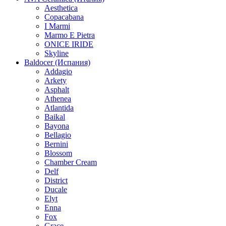
Aesthetica
Copacabana
I Marmi
Marmo E Pietra
ONICE IRIDE
Skyline
Baldocer (Испания)
Addagio
Arkety
Asphalt
Athenea
Atlantida
Baikal
Bayona
Bellagio
Bernini
Blossom
Chamber Cream
Delf
District
Ducale
Elyt
Enna
Fox
Grace