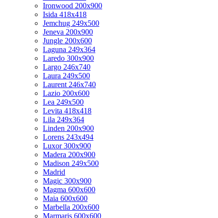
Ironwood 200x900
Isida 418x418
Jemchug 249x500
Jeneva 200x900
Jungle 200x600
Laguna 249x364
Laredo 300x900
Largo 246x740
Laura 249x500
Laurent 246x740
Lazio 200x600
Lea 249x500
Levita 418x418
Lila 249x364
Linden 200x900
Lorens 243x494
Luxor 300x900
Madera 200x900
Madison 249x500
Madrid
Magic 300x900
Magma 600x600
Maia 600x600
Marbella 200x600
Marmaris 600x600