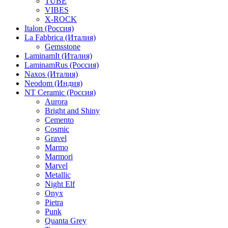
TUBE
VIBES
X-ROCK
Italon (Россия)
La Fabbrica (Италия)
Gemsstone
LaminamIt (Италия)
LaminamRus (Россия)
Naxos (Италия)
Neodom (Индия)
NT Ceramic (Россия)
Aurora
Bright and Shiny
Cemento
Cosmic
Gravel
Marmo
Marmori
Marvel
Metallic
Night Elf
Onyx
Pietra
Punk
Quanta Grey