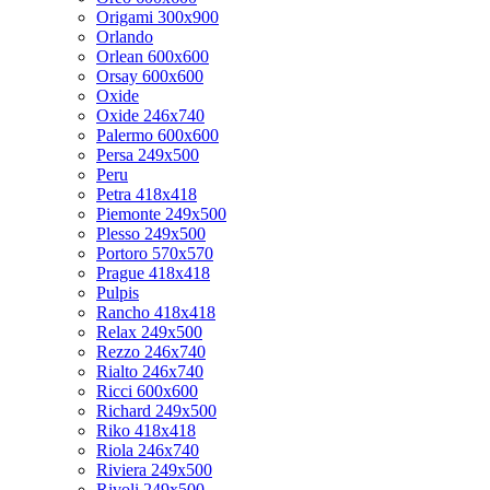
Origami 300x900
Orlando
Orlean 600x600
Orsay 600x600
Oxide
Oxide 246x740
Palermo 600x600
Persa 249x500
Peru
Petra 418x418
Piemonte 249x500
Plesso 249x500
Portoro 570x570
Prague 418x418
Pulpis
Rancho 418x418
Relax 249x500
Rezzo 246x740
Rialto 246x740
Ricci 600x600
Richard 249x500
Riko 418x418
Riola 246x740
Riviera 249x500
Rivoli 249x500