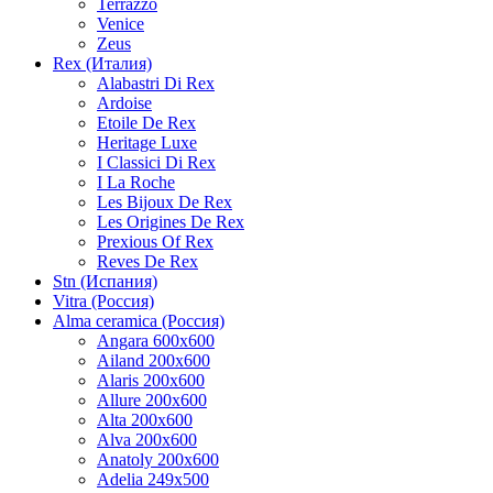
Terrazzo
Venice
Zeus
Rex (Италия)
Alabastri Di Rex
Ardoise
Etoile De Rex
Heritage Luxe
I Classici Di Rex
I La Roche
Les Bijoux De Rex
Les Origines De Rex
Prexious Of Rex
Reves De Rex
Stn (Испания)
Vitra (Россия)
Alma ceramica (Россия)
Angara 600x600
Ailand 200x600
Alaris 200x600
Allure 200x600
Alta 200x600
Alva 200x600
Anatoly 200x600
Adelia 249x500