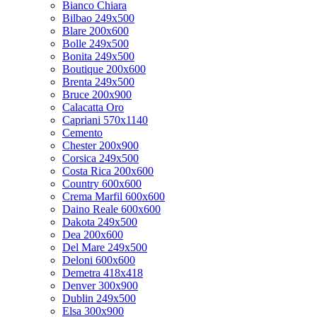
Bianco Chiara
Bilbao 249x500
Blare 200x600
Bolle 249x500
Bonita 249x500
Boutique 200x600
Brenta 249x500
Bruce 200x900
Calacatta Oro
Capriani 570x1140
Cemento
Chester 200x900
Corsica 249x500
Costa Rica 200x600
Country 600x600
Crema Marfil 600x600
Daino Reale 600x600
Dakota 249x500
Dea 200x600
Del Mare 249x500
Deloni 600x600
Demetra 418x418
Denver 300x900
Dublin 249x500
Elsa 300x900